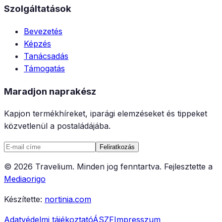
Szolgáltatások
Bevezetés
Képzés
Tanácsadás
Támogatás
Maradjon naprakész
Kapjon termékhíreket, iparági elemzéseket és tippeket
közvetlenül a postaládájába.
Feliratkozás
©
2026
Travelium
.
Minden jog fenntartva.
Fejlesztette a
Mediaorigo
Készítette:
nortinia.com
Adatvédelmi tájékoztató
ÁSZF
Impresszum