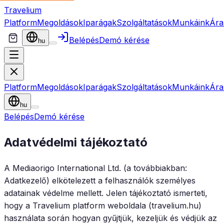
Travelium
Platform
Megoldások
Iparágak
Szolgáltatások
Munkáink
Ára
Belépés
Demó kérése
hu
Platform
Megoldások
Iparágak
Szolgáltatások
Munkáink
Ára
hu
Belépés
Demó kérése
Adatvédelmi tájékoztató
A Mediaorigo International Ltd. (a továbbiakban:
Adatkezelő) elkötelezett a felhasználók személyes
adatainak védelme mellett. Jelen tájékoztató ismerteti,
hogy a Travelium platform weboldala (travelium.hu)
használata során hogyan gyűjtjük, kezeljük és védjük az