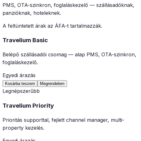
PMS, OTA-szinkron, foglaláskezelő — szállásadóknak,
panzióknak, hoteleknek.
A feltüntetett árak az ÁFA-t tartalmazzák.
Travelium Basic
Belépő szállásadói csomag — alap PMS, OTA-szinkron,
foglaláskezelő.
Egyedi árazás
Kosárba teszem
Megrendelem
Legnépszerűbb
Travelium Priority
Prioritás supporttal, fejlett channel manager, multi-
property kezelés.
Egyedi árazás