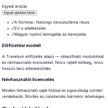
Egyedi árazás
Egyedi ajánlatot kérek
✓
A Nortinia · Netorigo ökoszisztéma része
✓
EU-s adatkezelés
✓
Magyar nyelvű támogatás és bevezetés
Előfizetési modell
A Travelium előfizetés alapú — választható modulokkal
és névhasználói licencekkel. Nincs rejtett költség, nincs
hosszú távú elköteleződés.
Névhasználói licencelés
Minden felhasználó saját fiókkal és jogosultsági szinttel
rendelkezik. Bővítés és csökkentés bármikor lehetséges.