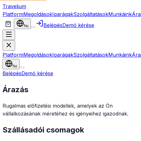
Travelium
Platform
Megoldások
Iparágak
Szolgáltatások
Munkáink
Ára
Belépés
Demó kérése
hu
Platform
Megoldások
Iparágak
Szolgáltatások
Munkáink
Ára
hu
Belépés
Demó kérése
Árazás
Rugalmas előfizetési modellek, amelyek az Ön
vállalkozásának méretéhez és igényeihez igazodnak.
Szállásadói csomagok