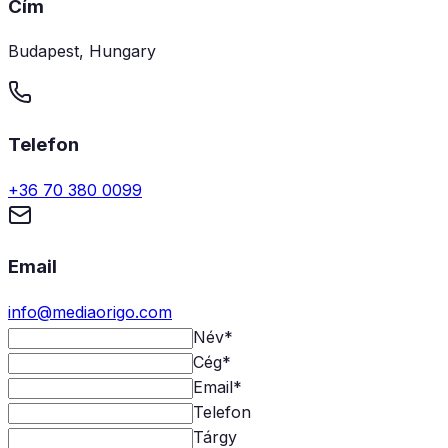
Cím
Budapest, Hungary
Telefon
+36 70 380 0099
Email
info@mediaorigo.com
Név
*
Cég
*
Email
*
Telefon
Tárgy