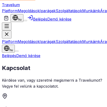
Travelium
Platform
Megoldások
Iparágak
Szolgáltatások
Munkáink
Ára
Belépés
Demó kérése
hu
Platform
Megoldások
Iparágak
Szolgáltatások
Munkáink
Ára
hu
Belépés
Demó kérése
Kapcsolat
Kérdése van, vagy szeretné megismerni a Traveliumot?
Vegye fel velünk a kapcsolatot.