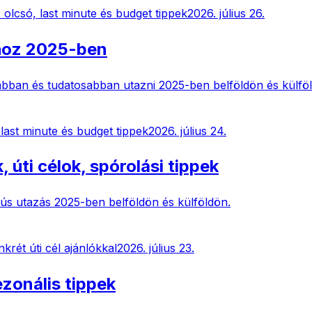
olcsó, last minute és budget tippek
2026. július 26.
shoz 2025-ben
sabban és tudatosabban utazni 2025-ben belföldön és külfö
last minute és budget tippek
2026. július 24.
úti célok, spórolási tippek
s utazás 2025-ben belföldön és külföldön.
krét úti cél ajánlókkal
2026. július 23.
ezonális tippek