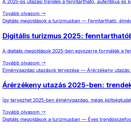
A 2025-ös utazási trendek a fenntartható, autentikus és k
Tovább olvasom
→
Digitális megoldások a turizmusban — Fenntartható, élmé
Digitális turizmus 2025: fenntartha
A digitális megoldások 2025-ben egyszerre formálják a fen
Tovább olvasom
→
Élménygazdag utazások tervezése — Árérzékeny utazás: o
Árérzékeny utazás 2025-ben: trendek, 
Így tervezhet 2025-ben élménygazdag, mégis költségtudato
Tovább olvasom
→
Digitális megoldások a turizmusban — Éves trendösszefogl