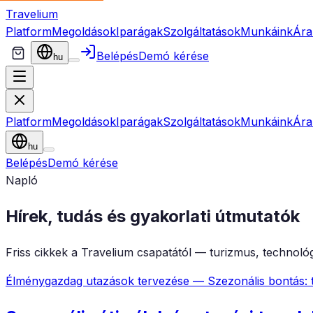
Travelium
Platform
Megoldások
Iparágak
Szolgáltatások
Munkáink
Ára
Belépés
Demó kérése
hu
Platform
Megoldások
Iparágak
Szolgáltatások
Munkáink
Ára
hu
Belépés
Demó kérése
Napló
Hírek, tudás és gyakorlati útmutatók
Friss cikkek a Travelium csapatától — turizmus, technológi
Élménygazdag utazások tervezése — Szezonális bontás: tava