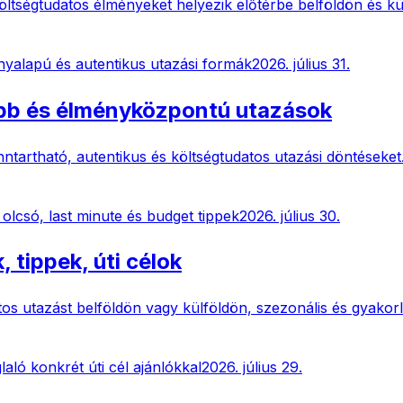
öltségtudatos élményeket helyezik előtérbe belföldön és kül
nyalapú és autentikus utazási formák
2026. július 31.
tóbb és élményközpontú utazások
ntartható, autentikus és költségtudatos utazási döntéseket
lcsó, last minute és budget tippek
2026. július 30.
tippek, úti célok
s utazást belföldön vagy külföldön, szezonális és gyakorla
aló konkrét úti cél ajánlókkal
2026. július 29.