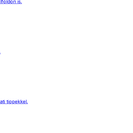
földön is.
.
ti tippekkel.