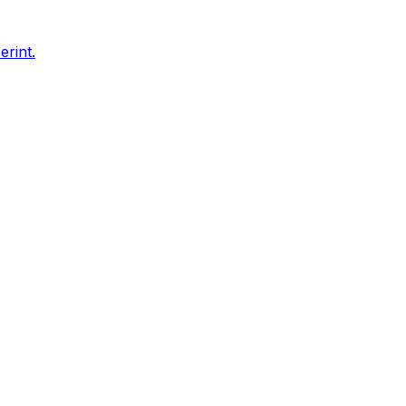
erint.