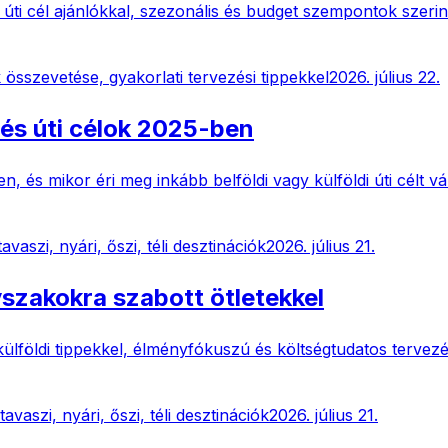
 úti cél ajánlókkal, szezonális és budget szempontok szerin
k összevetése, gyakorlati tervezési tippekkel
2026. július 22.
 és úti célok 2025-ben
és mikor éri meg inkább belföldi vagy külföldi úti célt vál
szi, nyári, őszi, téli desztinációk
2026. július 21.
zakokra szabott ötletekkel
 külföldi tippekkel, élményfókuszú és költségtudatos tervez
vaszi, nyári, őszi, téli desztinációk
2026. július 21.