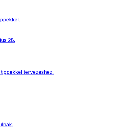
ippekkel.
ius 28.
 tippekkel tervezéshez.
ulnak.