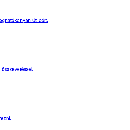
ghatékonyan úti célt.
i összevetéssel.
ezni.