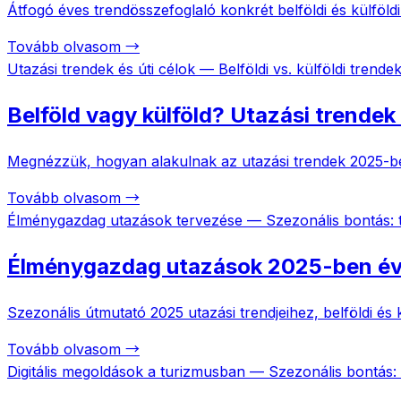
Átfogó éves trendösszefoglaló konkrét belföldi és külföldi
Tovább olvasom
→
Utazási trendek és úti célok — Belföldi vs. külföldi trende
Belföld vagy külföld? Utazási trendek
Megnézzük, hogyan alakulnak az utazási trendek 2025-ben, 
Tovább olvasom
→
Élménygazdag utazások tervezése — Szezonális bontás: tava
Élménygazdag utazások 2025-ben évs
Szezonális útmutató 2025 utazási trendjeihez, belföldi és
Tovább olvasom
→
Digitális megoldások a turizmusban — Szezonális bontás: ta